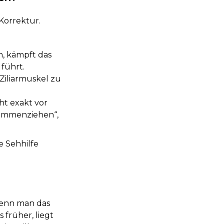
Korrektur.
, kämpft das
führt.
Ziliarmuskel zu
ht exakt vor
sammenziehen“,
e Sehhilfe
 Wenn man das
 früher, liegt