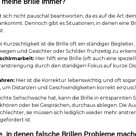
 meine Brille immer?
st sich nicht pauschal beantworten, da es auf die Art dei
 ankommt. Dennoch gibt es Situationen, in denen eine Bri
t:
i Kurzsichtigkeit ist die Brille oft ein ständiger Begleiter
egen und Gesichter oder Schilder frühzeitig zu erken
schirmarbeit:
Hier hilft eine Brille (oft auch eine speziell
anstrengung durch den ständigen Fokus auf kurze Dis
ahren:
Hier ist die Korrektur lebenswichtig und oft sogar
, um Distanzen und Geschwindigkeiten korrekt einzusc
ichte Sehschwäche hat, kann die Brille in entspannten S
khören oder bei Gesprächen, durchaus ablegen. Die A
chlechter, sie müssen sich lediglich wieder mehr anstre
gefordert ist.
le, in denen falsche Brillen Probleme mac