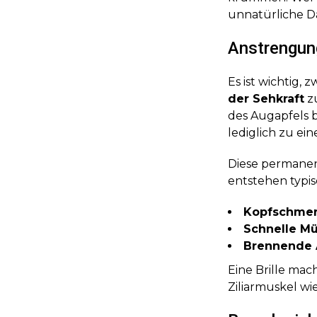
unnatürliche D
Anstrengun
Es ist wichtig, 
der Sehkraft
zu
des Augapfels b
lediglich zu ei
Diese permanen
entstehen typi
Kopfschme
Schnelle Mü
Brennende
Eine Brille mach
Ziliarmuskel wi