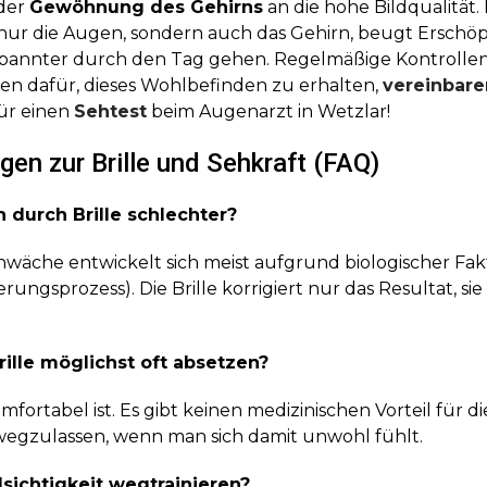
 der
Gewöhnung des Gehirns
an die hohe Bildqualität. 
t nur die Augen, sondern auch das Gehirn, beugt Ersch
tspannter durch den Tag gehen. Regelmäßige Kontrolle
en dafür, dieses Wohlbefinden zu erhalten,
vereinbaren
ür einen
Sehtest
beim Augenarzt in Wetzlar!
gen zur Brille und Sehkraft (FAQ)
durch Brille schlechter?
hwäche entwickelt sich meist aufgrund biologischer Fa
rungsprozess). Die Brille korrigiert nur das Resultat, sie i
rille möglichst oft absetzen?
ortabel ist. Es gibt keinen medizinischen Vorteil für die
 wegzulassen, wenn man sich damit unwohl fühlt.
sichtigkeit wegtrainieren?