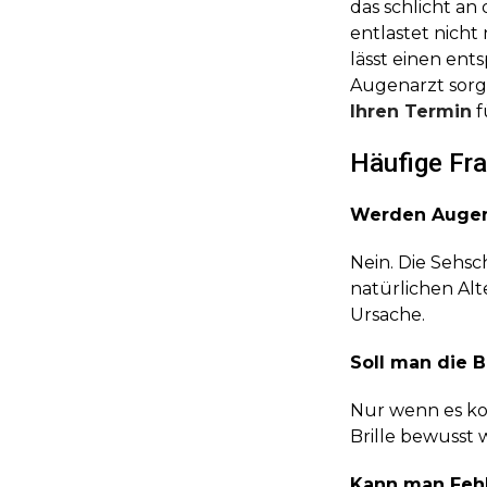
das schlicht an
entlastet nich
lässt einen en
Augenarzt sorg
Ihren Termin
f
Häufige Fra
Werden Augen 
Nein. Die Sehsc
natürlichen Alte
Ursache.
Soll man die B
Nur wenn es komf
Brille bewusst
Kann man Fehl