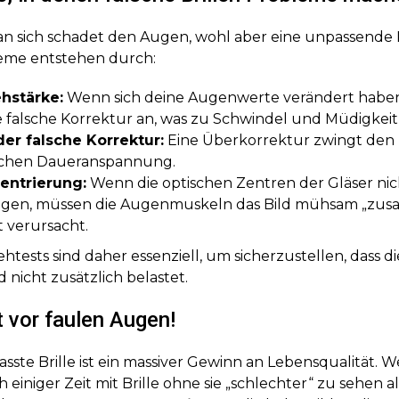
e an sich schadet den Augen, wohl aber eine unpassende 
eme entstehen durch:
ehstärke:
Wenn sich deine Augenwerte verändert haben
 falsche Korrektur an, was zu Schwindel und Müdigkeit 
der falsche Korrektur:
Eine Überkorrektur zwingt den 
ichen Daueranspannung.
entrierung:
Wenn die optischen Zentren der Gläser nic
iegen, müssen die Augenmuskeln das Bild mühsam „zu
t verursacht.
tests sind daher essenziell, um sicherzustellen, dass di
 nicht zusätzlich belastet.
 vor faulen Augen!
sste Brille ist ein massiver Gewinn an Lebensqualität.
 einiger Zeit mit Brille ohne sie „schlechter“ zu sehen als