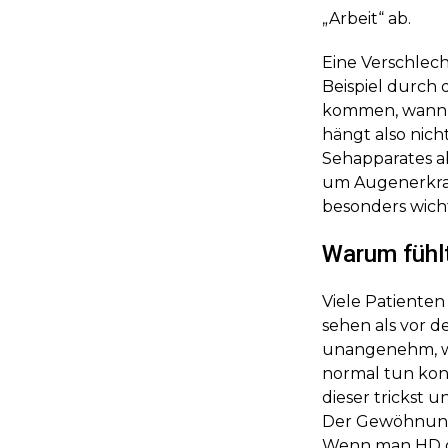
„Arbeit“ ab.
Eine Verschlec
Beispiel durch 
kommen, wann d
hängt also nic
Sehapparates a
um Augenerkra
besonders wicht
Warum fühlt
Viele Patienten
sehen als vor d
unangenehm, wen
normal tun kon
dieser trickst 
Der Gewöhnungs
Wenn man HD ge