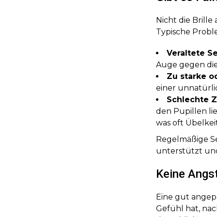
Nicht die Brill
Typische Probl
Veraltete S
Auge gegen die
Zu starke o
einer unnatürl
Schlechte Z
den Pupillen l
was oft Übelkei
Regelmäßige Seh
unterstützt und
Keine Angst
Eine gut angepa
Gefühl hat, nach