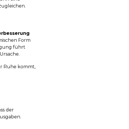
ugleichen.
erbesserung
omischen Form
ngung führt
 Ursache.
zur Ruhe kommt,
ass der
ausgaben.