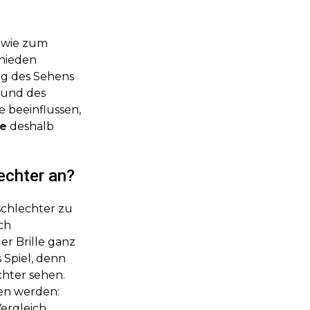
, wie zum
chieden
ng des Sehens
 und des
 beeinflussen,
ge
deshalb
echter an?
schlechter zu
ich
er Brille ganz
 Spiel, denn
chter sehen.
en werden:
ergleich