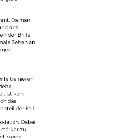
ommt. Da man
und des
en der Brille
timale Sehen an
mmen.
lfe trainieren
ielte
t ist kein
rch das
nteil der Fall.
odation. Dabei
stärker zu
l in eine