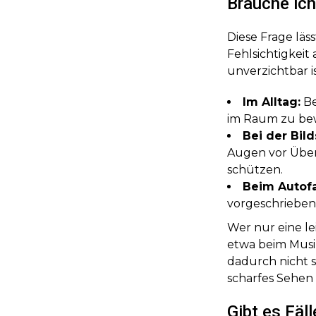
Brauche ich
Diese Frage läs
Fehlsichtigkeit
unverzichtbar is
Im Alltag:
Be
im Raum zu bew
Bei der Bild
Augen vor Über
schützen.
Beim Autof
vorgeschrieben
Wer nur eine le
etwa beim Musi
dadurch nicht s
scharfes Sehen 
Gibt es Fäl