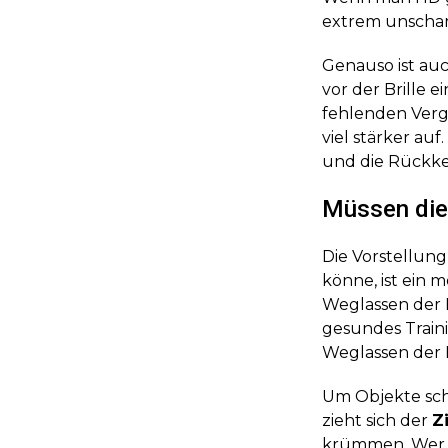
extrem unscharf
Genauso ist auc
vor der Brille
fehlenden Vergl
viel stärker au
und die Rückke
Müssen die 
Die Vorstellung
könne, ist ein 
Weglassen der Br
gesundes Traini
Weglassen der B
Um Objekte sch
zieht sich der
Z
krümmen. Wer fe