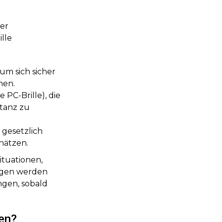
ner
lle
, um sich sicher
nen.
e PC-Brille), die
tanz zu
 gesetzlich
hätzen.
ituationen,
ugen werden
ngen, sobald
hen?