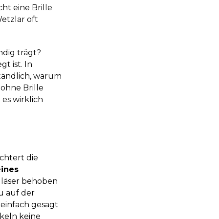
ht eine Brille
etzlar oft
ndig trägt?
t ist. In
tändlich, warum
 ohne Brille
es wirklich
echtert die
eines
 Gläser behoben
u auf der
o einfach gesagt
keln keine