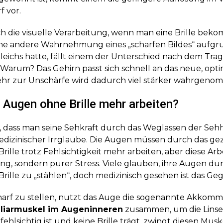
 vor.
h die visuelle Verarbeitung, wenn man eine Brille bek
 eine andere Wahrnehmung eines „scharfen Bildes“ aufgr
eichs hatte, fällt einem der Unterschied nach dem Trag
f. Warum? Das Gehirn passt sich schnell an das neue, op
hr zur Unschärfe wird dadurch viel stärker wahrgeno
Augen ohne Brille mehr arbeiten?
, dass man seine Sehkraft durch das Weglassen der Sehhi
medizinischer Irrglaube. Die Augen müssen durch das gez
ille trotz Fehlsichtigkeit mehr arbeiten, aber diese Arbei
ng, sondern purer Stress. Viele glauben, ihre Augen du
rille zu „stählen“, doch medizinisch gesehen ist das Gege
arf zu stellen, nutzt das Auge die sogenannte Akkomm
iliarmuskel im Augeninneren
zusammen, um die Linse 
hlsichtig ist und keine Brille trägt, zwingt diesen Muske