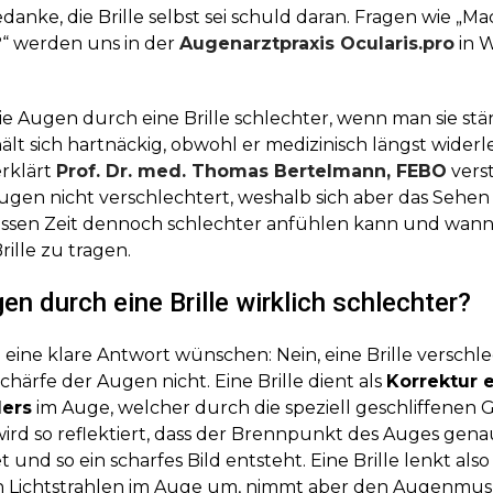
anke, die Brille selbst sei schuld daran. Fragen wie „Mac
?“ werden uns in der
Augenarztpraxis Ocularis.pro
in W
 Augen durch eine Brille schlechter, wenn man sie stä
lt sich hartnäckig, obwohl er medizinisch längst widerleg
erklärt
Prof. Dr. med. Thomas Bertelmann, FEBO
vers
 Augen nicht verschlechtert, weshalb sich aber das Sehen
issen Zeit dennoch schlechter anfühlen kann und wann 
Brille zu tragen.
n durch eine Brille wirklich schlechter?
ch eine klare Antwort wünschen: Nein, eine Brille verschl
chärfe der Augen nicht. Eine Brille dient als
Korrektur 
ers
im Auge, welcher durch die speziell geschliffenen
 wird so reflektiert, dass der Brennpunkt des Auges gena
und so ein scharfes Bild entsteht. Eine Brille lenkt als
en Lichtstrahlen im Auge um, nimmt aber den Augenmus