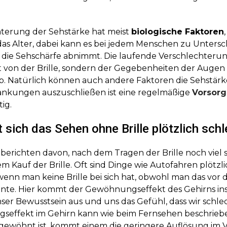
hterung der Sehstärke hat meist
biologische Faktoren
das Alter, dabei kann es bei jedem Menschen zu Unters
ie Sehschärfe abnimmt. Die laufende Verschlechteru
ht von der Brille, sondern der Gegebenheiten der Augen
b. Natürlich können auch andere Faktoren die Sehstärke
nkungen auszuschließen ist eine regelmäßige
Vorsor
ig.
 sich das Sehen ohne Brille plötzlich schl
 berichten davon, nach dem Tragen der Brille noch viel 
em Kauf der Brille. Oft sind Dinge wie Autofahren plötzl
n man keine Brille bei sich hat, obwohl man das vor d
nte. Hier kommt der Gewöhnungseffekt des Gehirns ins
unser Bewusstsein aus und uns das Gefühl, dass wir schle
effekt im Gehirn kann wie beim Fernsehen beschrieb
wöhnt ist, kommt einem die geringere Auflösung im V