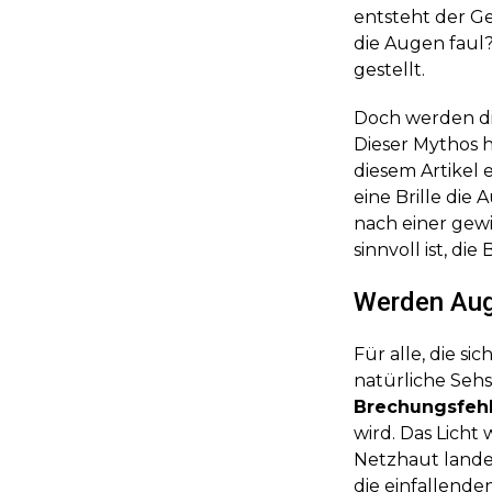
entsteht der Ged
die Augen faul
gestellt.
Doch werden die
Dieser Mythos hä
diesem Artikel 
eine Brille die
nach einer gew
sinnvoll ist, die 
Werden Auge
Für alle, die si
natürliche Sehs
Brechungsfehl
wird. Das Licht
Netzhaut landet 
die einfallend