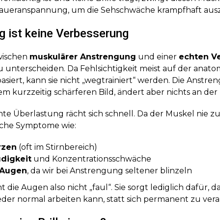
aueranspannung, um die Sehschwäche krampfhaft ausz
g ist keine Verbesserung
zwischen
muskulärer Anstrengung
und einer
echten V
 unterscheiden. Da Fehlsichtigkeit meist auf der anat
asiert, kann sie nicht „wegtrainiert“ werden. Die Anstre
nem kurzzeitig schärferen Bild, ändert aber nichts an der
te Überlastung rächt sich schnell. Da der Muskel nie 
sche Symptome wie:
rzen
(oft im Stirnbereich)
digkeit
und Konzentrationsschwäche
 Augen
, da wir bei Anstrengung seltener blinzeln
t die Augen also nicht „faul“. Sie sorgt lediglich dafür, d
eder normal arbeiten kann, statt sich permanent zu ver