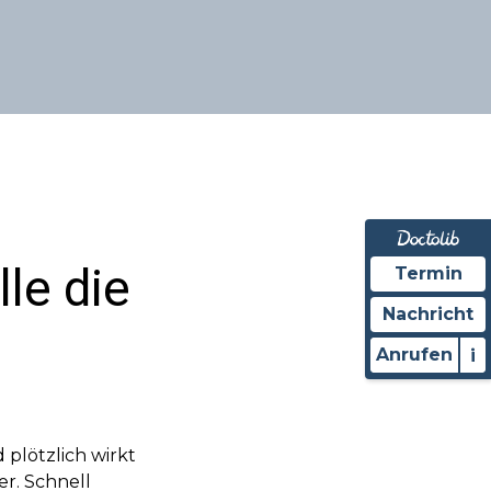
le die
Termin
Nachricht
Anrufen
i
 plötzlich wirkt
r. Schnell